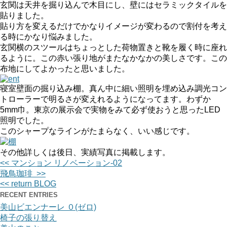
玄関は天井を掘り込んで木目にし、壁にはセラミックタイルを
貼りました。
貼り方を変えるだけでかなりイメージが変わるので割付を考え
る時にかなり悩みました。
玄関横のスツールはちょっとした荷物置きと靴を履く時に座れ
るように。この赤い張り地がまたなかなかの美しさです。この
布地にしてよかったと思いました。
寝室壁面の掘り込み棚。真ん中に細い照明を埋め込み調光コン
トローラーで明るさが変えれるようになってます。わずか
5mm巾。東京の展示会で実物をみて必ず使おうと思ったLED
照明でした。
このシャープなラインがたまらなく、いい感じです。
その他詳しくは後日、実績写真に掲載します。
<< マンション リノベーション-02
飛鳥珈琲 >>
<< return BLOG
RECENT ENTRIES
美山ビエンナーレ ０(ゼロ)
椅子の張り替え