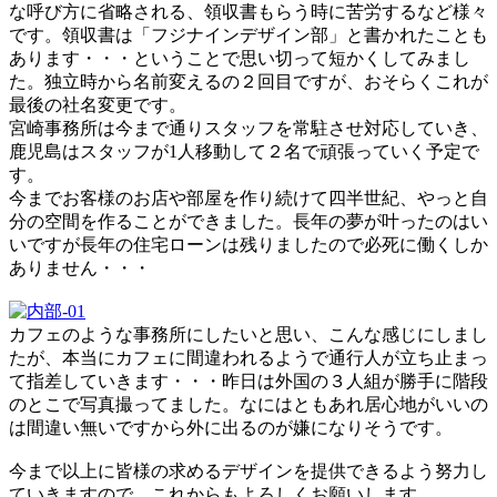
な呼び方に省略される、領収書もらう時に苦労するなど様々
です。領収書は「フジナインデザイン部」と書かれたことも
あります・・・ということで思い切って短かくしてみまし
た。独立時から名前変えるの２回目ですが、おそらくこれが
最後の社名変更です。
宮崎事務所は今まで通りスタッフを常駐させ対応していき、
鹿児島はスタッフが1人移動して２名で頑張っていく予定で
す。
今までお客様のお店や部屋を作り続けて四半世紀、やっと自
分の空間を作ることができました。長年の夢が叶ったのはい
いですが長年の住宅ローンは残りましたので必死に働くしか
ありません・・・
カフェのような事務所にしたいと思い、こんな感じにしまし
たが、本当にカフェに間違われるようで通行人が立ち止まっ
て指差していきます・・・昨日は外国の３人組が勝手に階段
のとこで写真撮ってました。なにはともあれ居心地がいいの
は間違い無いですから外に出るのが嫌になりそうです。
今まで以上に皆様の求めるデザインを提供できるよう努力し
ていきますので、これからもよろしくお願いします。