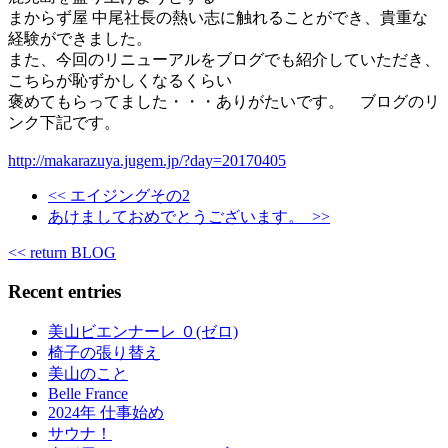
まからず屋 中尾社長の熱い志に触れることができ、貴重な
経験ができました。
また、今回のリニューアルをブログでも紹介していただき、
こちらが恥ずかしくなるくらい
褒めてもらってました・・・ありがたいです。 ブログのリ
ンク下記です。
http://makarazuya.jugem.jp/?day=20170405
<< エイジングその2
あけましておめでとうございます。 >>
<< return BLOG
Recent entries
美山ビエンナーレ ０(ゼロ)
椅子の張り替え
美山のこと
Belle France
2024年 仕事始め
サウナ！